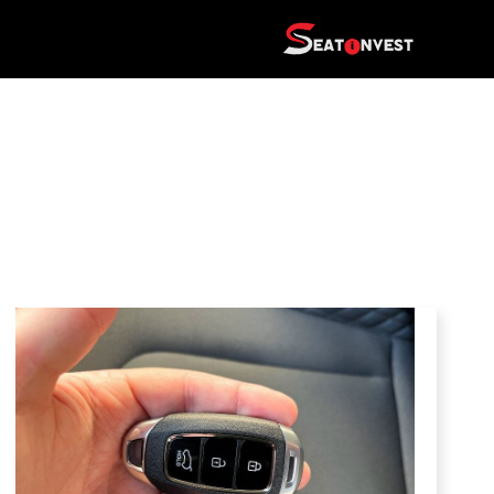
דלג
תוכן