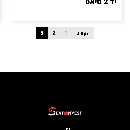
יד 2 סיאט
הקודם
1
2
3