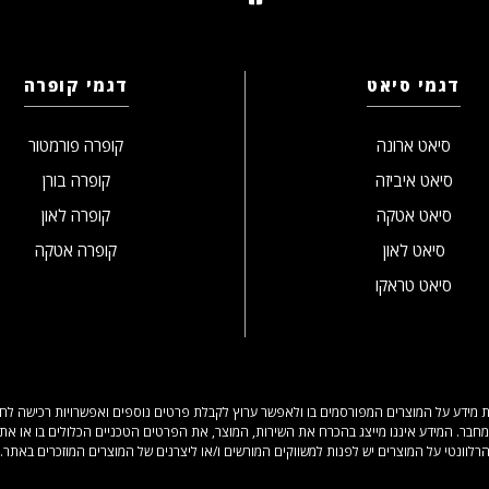
דגמי סיאט
דגמי קופרה
סיאט ארונה
קופרה פורמטור
סיאט איביזה
קופרה בורן
סיאט אטקה
קופרה לאון
סיאט לאון
קופרה אטקה
סיאט טראקו
 מידע על המוצרים המפורסמים בו ולאפשר ערוץ לקבלת פרטים נוספים ואפשרויות רכישה לחלק 
מחבר. המידע איננו מייצג בהכרח את השירות, המוצר, את הפרטים הטכניים הכלולים בו או את 
רלוונטי על המוצרים יש לפנות למשווקים המורשים ו/או ליצרנים של המוצרים המוזכרים באתר.