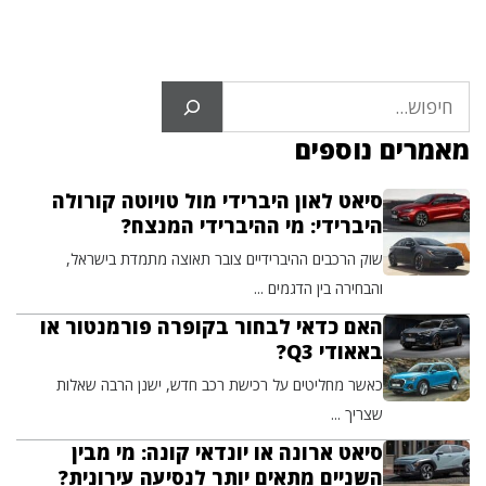
חיפוש
מאמרים נוספים
סיאט לאון היברידי מול טויוטה קורולה
היברידי: מי ההיברידי המנצח?
שוק הרכבים ההיברידיים צובר תאוצה מתמדת בישראל,
והבחירה בין הדגמים ...
האם כדאי לבחור בקופרה פורמנטור או
באאודי Q3?
כאשר מחליטים על רכישת רכב חדש, ישנן הרבה שאלות
שצריך ...
סיאט ארונה או יונדאי קונה: מי מבין
השניים מתאים יותר לנסיעה עירונית?